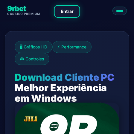
9rbet
Entrar
CASSINO PREMIUM
🖥️ Gráficos HD
⚡ Performance
🎮 Controles
Download Cliente PC
Melhor Experiência
em Windows