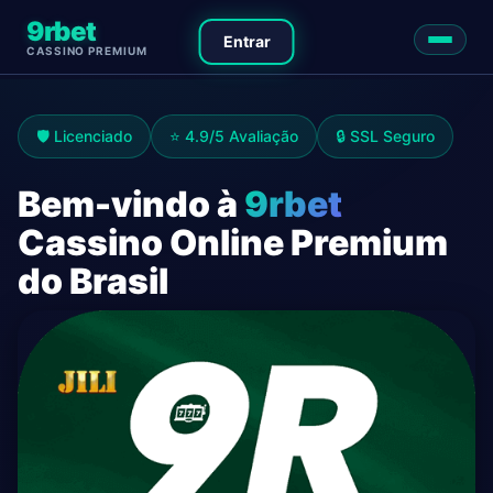
9rbet
Entrar
CASSINO PREMIUM
🛡️ Licenciado
⭐ 4.9/5 Avaliação
🔒 SSL Seguro
Bem-vindo à
9rbet
Cassino Online Premium
do Brasil