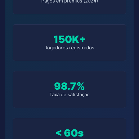
Pagos em prêmios (2024)
150K+
Jogadores registrados
98.7%
Taxa de satisfação
< 60s