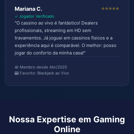
⭐⭐⭐⭐⭐
Mariana C.
✓ Jogador Verificado
"O cassino ao vivo é fantástico! Dealers
profissionais, streaming em HD sem
travamentos. Já joguei em cassinos físicos e a
experiência aqui é comparável. O melhor: posso
jogar do conforto da minha casa!"
📅 Membro desde Abr/2025
🎰 Favorito: Blackjack ao Vivo
Nossa Expertise em Gaming
Online