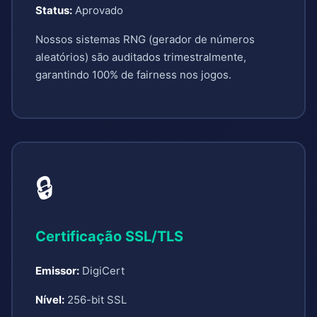
Status:
Aprovado
Nossos sistemas RNG (gerador de números
aleatórios) são auditados trimestralmente,
garantindo 100% de fairness nos jogos.
🔒
Certificação SSL/TLS
Emissor:
DigiCert
Nível:
256-bit SSL