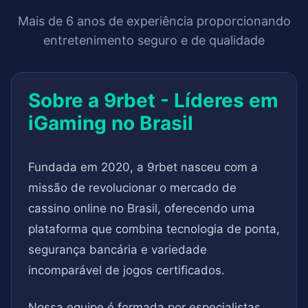
Mais de 6 anos de experiência proporcionando
entretenimento seguro e de qualidade
Sobre a 9rbet - Líderes em
iGaming no Brasil
Fundada em 2020, a 9rbet nasceu com a
missão de revolucionar o mercado de
cassino online no Brasil, oferecendo uma
plataforma que combina tecnologia de ponta,
segurança bancária e variedade
incomparável de jogos certificados.
Nossa equipe é formada por especialistas