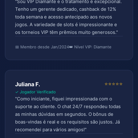
"Sou VIP Diamante e o tratamento é excepcional.
Tenho um gerente dedicado, cashback de 12%
toda semana e acesso antecipado aos novos
jogos. A variedade de slots é impressionante e
os torneios VIP têm prêmios muito generosos."
📅 Membro desde Jan/2024
👑 Nível VIP: Diamante
⭐⭐⭐⭐⭐
Juliana F.
✓ Jogador Verificado
"Como iniciante, fiquei impressionada com o
suporte ao cliente. O chat 24/7 respondeu todas
as minhas dúvidas em segundos. O bônus de
boas-vindas é real e os requisitos são justos. Já
recomendei para vários amigos!"