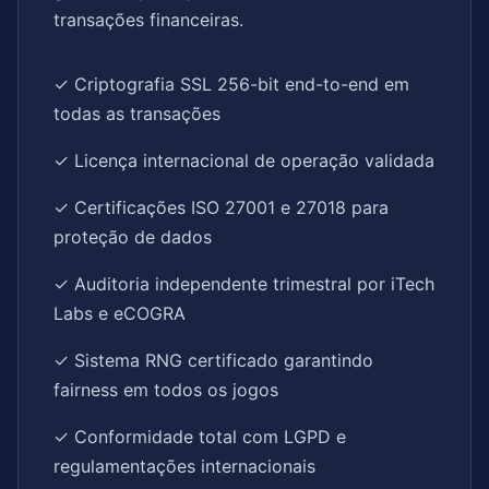
transações financeiras.
✓ Criptografia SSL 256-bit end-to-end em
todas as transações
✓ Licença internacional de operação validada
✓ Certificações ISO 27001 e 27018 para
proteção de dados
✓ Auditoria independente trimestral por iTech
Labs e eCOGRA
✓ Sistema RNG certificado garantindo
fairness em todos os jogos
✓ Conformidade total com LGPD e
regulamentações internacionais