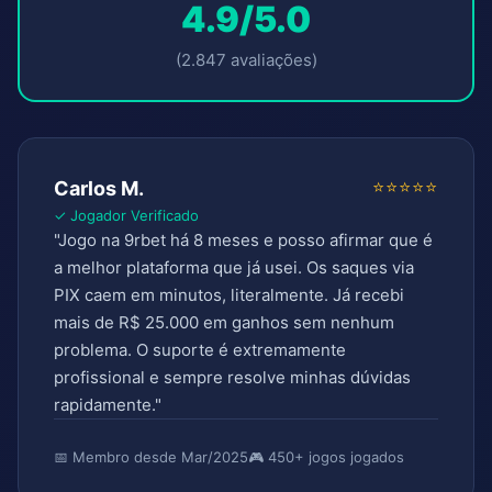
4.9/5.0
(2.847 avaliações)
⭐⭐⭐⭐⭐
Carlos M.
✓ Jogador Verificado
"Jogo na 9rbet há 8 meses e posso afirmar que é
a melhor plataforma que já usei. Os saques via
PIX caem em minutos, literalmente. Já recebi
mais de R$ 25.000 em ganhos sem nenhum
problema. O suporte é extremamente
profissional e sempre resolve minhas dúvidas
rapidamente."
📅 Membro desde Mar/2025
🎮 450+ jogos jogados