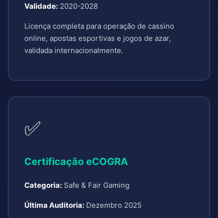
Validade:
2020-2028
Licença completa para operação de cassino
online, apostas esportivas e jogos de azar,
validada internacionalmente.
✅
Certificação eCOGRA
Categoria:
Safe & Fair Gaming
Última Auditoria:
Dezembro 2025