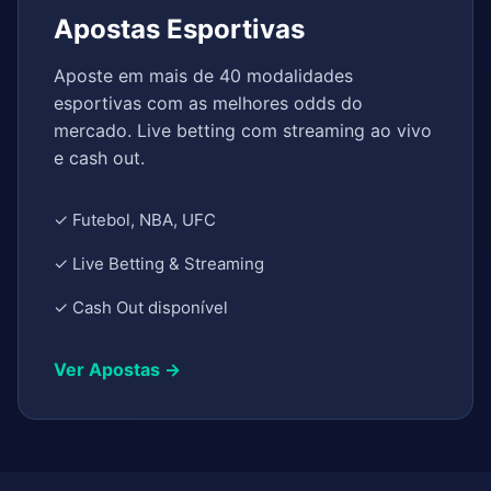
Apostas Esportivas
Aposte em mais de 40 modalidades
esportivas com as melhores odds do
mercado. Live betting com streaming ao vivo
e cash out.
✓ Futebol, NBA, UFC
✓ Live Betting & Streaming
✓ Cash Out disponível
Ver Apostas →